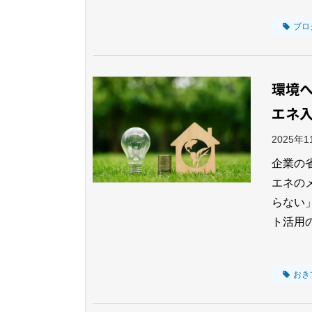
ブロ
環境
エネ
2025年
企業の
エネの
らない
ト活用
おき