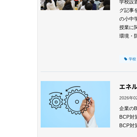
学校設
グ記事
の小中
授業に
環境・
学校
エネル
2026年
企業の
BCP
BCP