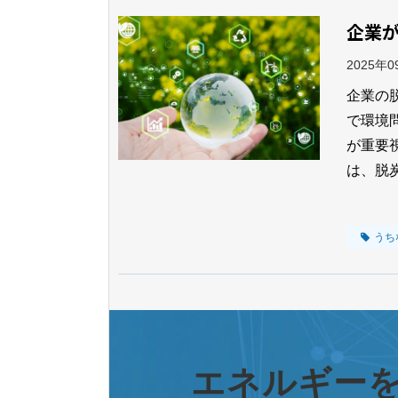
企業
2025年
企業の
で環境
が重要
は、脱
うち
エネルギー