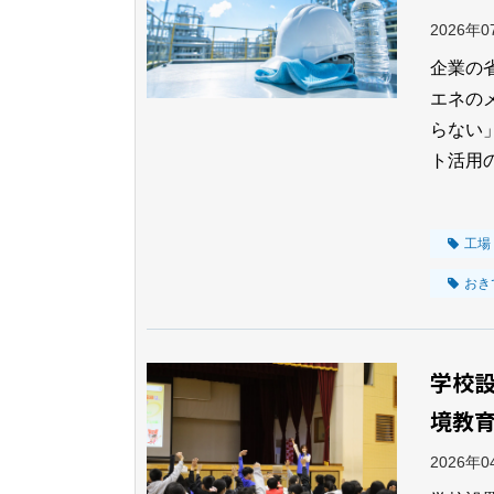
2026年
企業の
エネの
らない
ト活用
工場
おき
学校
境教
2026年