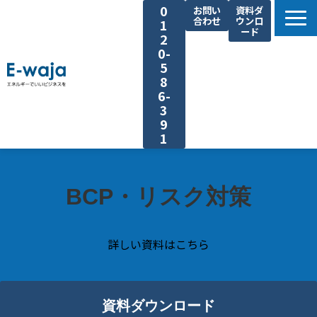
0
お問い
資料ダ
合わせ
ウンロ
1
ード
2
0-
5
8
6-
3
9
1
選ばれる理由
サービス一覧
BCP・リスク対策
業種別ご提案
課題別ご提案
詳しい資料はこちら
省エネ手法
導入事例
資料ダウンロード
よくあるご質問