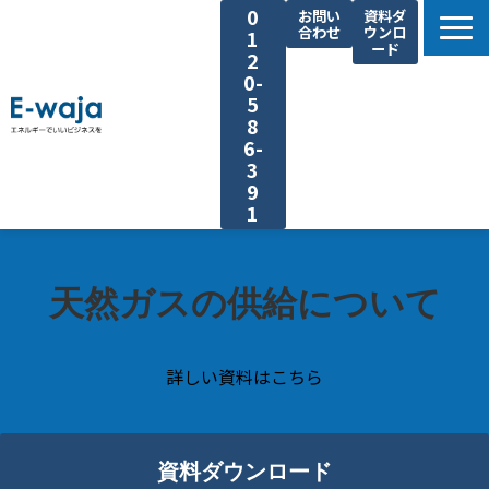
0
お問い
資料ダ
合わせ
ウンロ
1
ード
2
0-
5
8
6-
3
9
1
選ばれる理由
サービス一覧
天然ガスの供給について
業種別ご提案
課題別ご提案
詳しい資料はこちら
省エネ手法
導入事例
資料ダウンロード
よくあるご質問