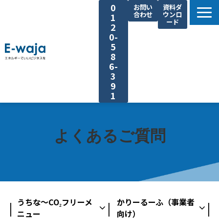
0
お問い
資料ダ
合わせ
ウンロ
1
ード
2
0-
5
8
6-
3
9
1
選ばれる理由
サービス一覧
よくあるご質問
業種別ご提案
課題別ご提案
省エネ手法
導入事例
うちな〜CO₂フリーメ
かりーるーふ（事業者
ニュー
向け）
よくあるご質問