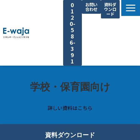
0
お問い
資料ダ
合わせ
ウンロ
1
ード
2
0-
5
8
6-
3
9
1
選ばれる理由
サービス一覧
学校・保育園向け
業種別ご提案
課題別ご提案
詳しい資料はこちら
省エネ手法
導入事例
資料ダウンロード
よくあるご質問