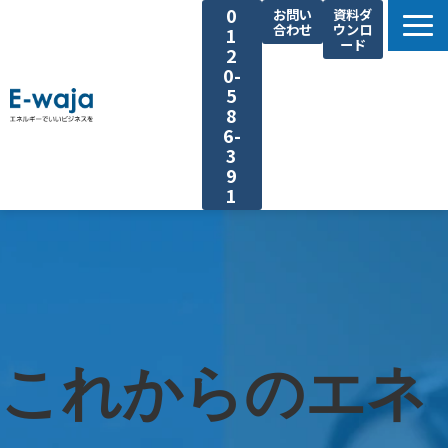
0
お問い
資料ダ
合わせ
ウンロ
1
ード
2
0-
5
8
6-
3
9
1
選ばれる理由
サービス一覧
業種別ご提案
課題別ご提案
これからのエネ
省エネ手法
導入事例
よくあるご質問