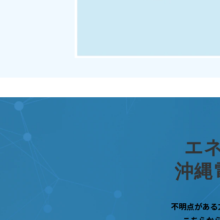
エ
沖縄
不明点がある