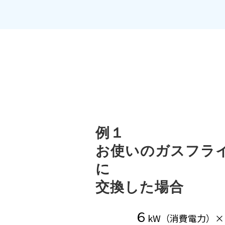
例１
お使いのガスフラ
に
交換した場合
６
kW（消費電力）×