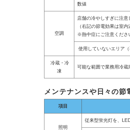
数値
店舗の冷やしすぎに注意
（右記の節電効果は室内
空調
※熱中症にご注意くださ
使用していないエリア（
冷蔵・冷
可能な範囲で業務用冷蔵
凍
メンテナンスや日々の節
項目
従来型蛍光灯を、LE
照明