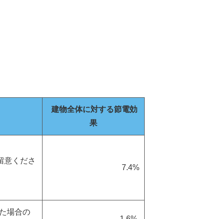
建物全体に対する節電効
果
ご留意くださ
7.4%
た場合の
1.6%