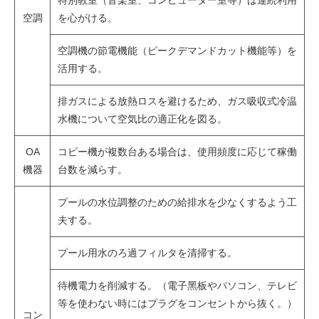
特別教室（⾳楽室、コンピューター室等）は連続利⽤
空調
を⼼がける。
空調機の節電機能（ピークデマンドカット機能等）を
活用する。
排ガスによる放熱ロスを避けるため、ガス吸収式冷温
水機について空気比の適正化を図る。
OA
コピー機が複数台ある場合は、使用頻度に応じて稼働
機器
台数を減らす。
プールの⽔位調整のための給排⽔を少なくするよう⼯
夫する。
プール⽤⽔のろ過フィルタを清掃する。
待機電⼒を削減する。（電⼦⿊板やパソコン、テレビ
等を使わない時にはプラグをコンセントから抜く。）
コン