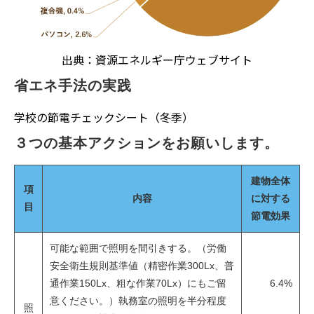
出典：資源エネルギー庁ウェブサイト
省エネ手法の実践
学校の節電チェックシート（冬季）
３つの基本アクションをお願いします。
建物全体
項
内容
に対する
目
節電効果
可能な範囲で照明を間引きする。（労働
安全衛生規則基準値（精密作業300Lx、普
通作業150Lx、粗な作業70Lx）にもご留
6.4%
意ください。）執務室の照明を半分程度
照