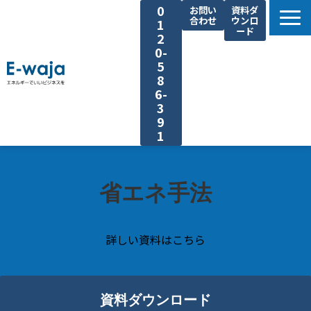
0
お問い
資料ダ
合わせ
ウンロ
1
ード
2
0-
5
8
6-
3
9
1
選ばれる理由
サービス一覧
省エネ手法
業種別ご提案
課題別ご提案
詳しい資料はこちら
省エネ手法
導入事例
資料ダウンロード
よくあるご質問