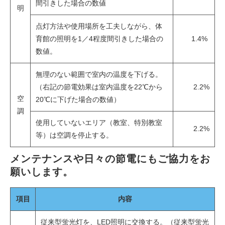
間引きした場合の数値
明
点灯方法や使用場所を工夫しながら、体
育館の照明を1／4程度間引きした場合の
1.4%
数値。
無理のない範囲で室内の温度を下げる。
（右記の節電効果は室内温度を22℃から
2.2%
空
20℃に下げた場合の数値）
調
使用していないエリア（教室、特別教室
2.2%
等）は空調を停止する。
メンテナンスや日々の節電にもご協力をお
願いします。
項目
内容
従来型蛍光灯を、LED照明に交換する。（従来型蛍光