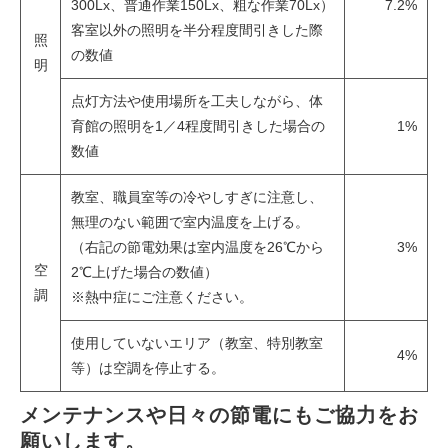
300Lx、普通作業150Lx、粗な作業70Lx）
7.2%
客室以外の照明を半分程度間引きした際
照
の数値
明
点灯⽅法や使⽤場所を⼯夫しながら、体
育館の照明を1／4程度間引きした場合の
1%
数値
教室、職員室等の冷やしすぎに注意し、
無理のない範囲で室内温度を上げる。
（右記の節電効果は室内温度を26℃から
3%
空
2℃上げた場合の数値）
調
※熱中症にご注意ください。
使⽤していないエリア（教室、特別教室
4%
等）は空調を停⽌する。
メンテナンスや日々の節電にもご協力をお
願いします。