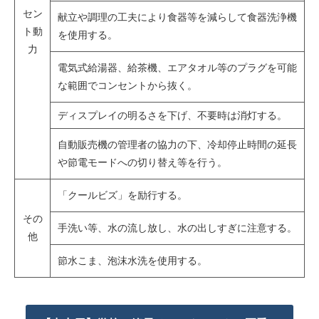
セン
献⽴や調理の⼯夫により⾷器等を減らして⾷器洗浄機
ト動
を使⽤する。
力
電気式給湯器、給茶機、エアタオル等のプラグを可能
な範囲でコンセントから抜く。
ディスプレイの明るさを下げ、不要時は消灯する。
自動販売機の管理者の協力の下、冷却停止時間の延長
や節電モードへの切り替え等を行う。
「クールビズ」を励行する。
その
⼿洗い等、⽔の流し放し、⽔の出しすぎに注意する。
他
節⽔こま、泡沫⽔洗を使⽤する。