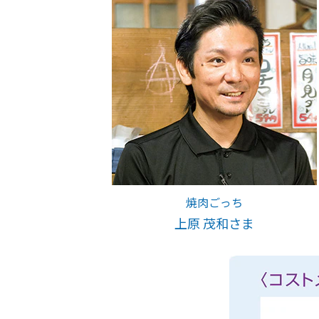
焼肉ごっち
上原 茂和さま