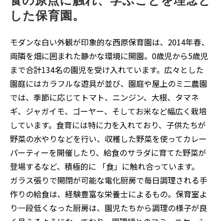
食の原点に触れ、学ぶことを理念と
した保育園。
モダンな白い外観が印象的な西原保育園は、2014年春、
両隣を畑に囲まれた静かな環境に開園。0歳児から5歳児
まで合計134名の園児を受け入れています。広々とした
園庭にはカラフルな遊具が並び、園庭や屋上のミ二農園
では、季節に応じてトマト、ニンジン、大根、タマネ
ギ、ジャガイモ、ゴーヤー、そしてお米など幅広く栽培
しています。食育には特に力を入れており、子供たちが
野菜の水やりなどを行い、収穫した野菜を使ってカレー
パーティーを開催したり、給食のサラダに育てた野菜が
登場するなど、積極的に 「食」に触れ合っています。
ガラス張りで開閉が可能な電化厨房で毎日調理される手
作りの給食は、経験豊富な栄養士によるもの。保育室よ
り一段低くなった厨房は、園児たちから調理の様子が良