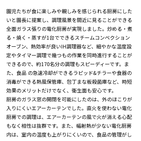
園児たちが食に楽しみや親しみを感じられる厨房にした
いと園長に提案し、調理風景を間近に見ることができる
全面ガラス張りの電化厨房が実現しました。炒める・煮
る・焼く・蒸すが1台でできるスチームコンベクション
オーブン、熱効率が良いIH調理器など、細やかな温度設
定やタイマー調理で幾つもの作業を同時進行することが
できるので、約170名分の調理もスピーディーです。ま
た、食品 の急速冷却ができるラピッド&チラーや食器の
消毒ができる熱風保管庫、包丁まな板殺菌庫など、時短
効果のメリットだけでなく、衛生面も安心です。
厨房のガラス窓の開閉を可能にしたのは、外のほこりが
入りにくいエアーカーテンでした。直火を使わない電化
厨房での調理は、エアーカーテンの風で火が消える心配
もなく相性は抜群です。また、幅射熱が少ない電化厨房
内は、室内の温度も上がりにくいので、食品の管理がし