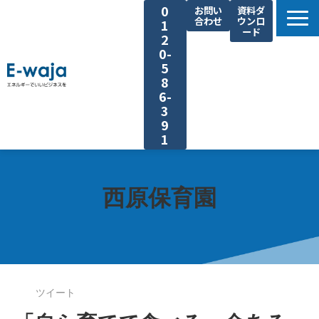
0
お問い
資料ダ
合わせ
ウンロ
1
ード
2
0-
5
8
6-
3
9
1
選ばれる理由
サービス一覧
西原保育園
業種別ご提案
課題別ご提案
省エネ手法
導入事例
ツイート
よくあるご質問