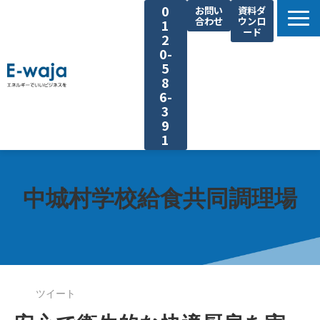
0
お問い
資料ダ
合わせ
ウンロ
1
ード
2
0-
5
8
6-
3
9
1
選ばれる理由
サービス一覧
中城村学校給食共同調理場
業種別ご提案
課題別ご提案
省エネ手法
導入事例
ツイート
よくあるご質問