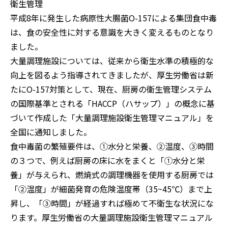
衛生管理
平成8年に発生した病原性大腸菌O-157による集団食中毒
は、食の安全性に対する意識を大きく変えるものとなり
ました。
大量調理施設については、従来から衛生水準の積極的な
向上を図るよう指導されてきましたが、厚生労働省は新
たにO-157対策として、現在、厨房の衛生管理システム
の国際基準とされる「HACCP（ハサップ）」の概念に基
づいて作成した「大量調理施設衛生管理マニュアル」を
全国に通知しました。
食中毒菌の繁殖要件は、①水分と栄養、②温度、③時間
の３つで、例えば厨房の床に水をまくと「①水分と栄
養」が与えられ、燃焼式の調理機器を使用する厨房では
「②温度」が細菌発育の危険温度帯（35~45℃）まで上
昇し、「③時間」が経過すれば極めて不衛生な状況にな
ります。厚生労働省の大量調理施設衛生管理マニュアル