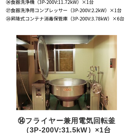
㉖食器洗浄機（3P-200V:11.72kW）×1台
㉗食器洗浄用コンプレッサー（3P-200V:2.2kW）×1台
㉘昇降式コンテナ消毒保管庫（3P-200V:3.78kW）×6台
⑭フライヤー兼用電気回転釜
（3P-200V:31.5kW）×1台