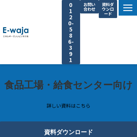
0
お問い
資料ダ
合わせ
ウンロ
1
ード
2
0-
5
8
6-
3
9
1
選ばれる理由
サービス一覧
食品工場・給食センター向け
業種別ご提案
課題別ご提案
詳しい資料はこちら
省エネ手法
導入事例
資料ダウンロード
よくあるご質問