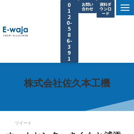
0
お問い
資料ダ
合わせ
ウンロ
1
ード
2
0-
5
8
6-
3
9
1
選ばれる理由
サービス一覧
株式会社佐久本工機
業種別ご提案
課題別ご提案
省エネ手法
導入事例
ツイート
よくあるご質問