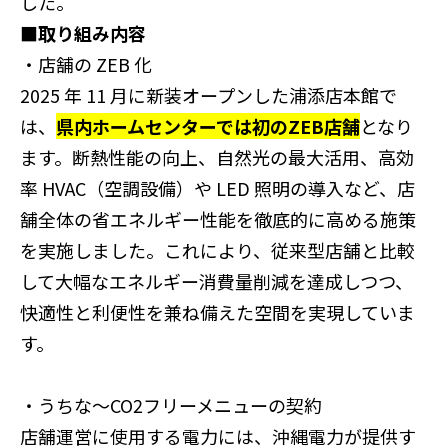
した。
■取り組み内容
・店舗の
ZEB
化
2025
年
11
月に新装オープンした浦添店本館で
は、
県内ホームセンターでは初の
ZEB
店舗
となり
ます。断熱性能の向上、自然光の最大活用、高効
率
HVAC
（空調設備）や
LED
照明の導入など、店
舗全体の省エネルギー性能を徹底的に高める施策
を実施しました。これにより、従来型店舗と比較
して大幅なエネルギー消費量削減を達成しつつ、
快適性と利便性を兼ね備えた空間を実現していま
す。
・うちな～
CO2
フリーメニューの契約
店舗運営に使用する電力には、沖縄電力が提供す