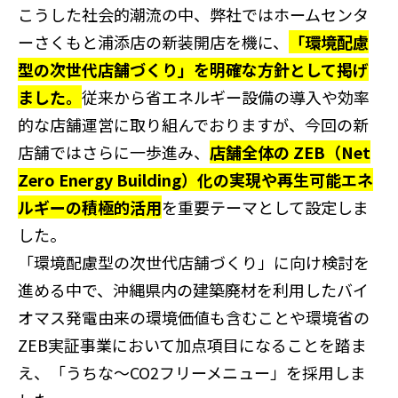
こうした社会的潮流の中、弊社ではホームセンタ
ーさくもと浦添店の新装開店を機に、
「環境配慮
型の次世代店舗づくり」を明確な方針として掲げ
ました。
従来から省エネルギー設備の導入や効率
的な店舗運営に取り組んでおりますが、今回の新
店舗ではさらに一歩進み、
店舗全体の
ZEB
（
Net
Zero Energy Building
）化の実現や再生可能エネ
ルギーの積極的活用
を重要テーマとして設定しま
した。
「環境配慮型の次世代店舗づくり」に向け検討を
進める中で、沖縄県内の建築廃材を利用したバイ
オマス発電由来の環境価値も含むことや環境省の
ZEB実証事業において加点項目になることを踏ま
え、「うちな～
CO2
フリーメニュー」を採用しま