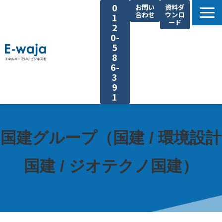
0
お問い
資料ダ
合わせ
ウンロ
1
ード
2
0-
5
8
6-
3
9
1
選ばれる理由
サービス一覧
国建グループ（国建 / 環境設計
業種別ご提案
国建 / ジオテクノ国建）
課題別ご提案
省エネ手法
導入事例
よくあるご質問