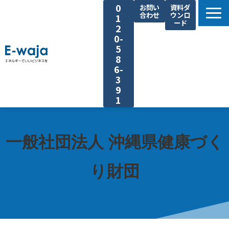
0
お問い
資料ダ
合わせ
ウンロ
1
ード
2
0-
5
8
6-
3
9
1
選ばれる理由
サービス一覧
一般社団法人 沖縄県健康づく
業種別ご提案
り財団
課題別ご提案
省エネ手法
導入事例
よくあるご質問