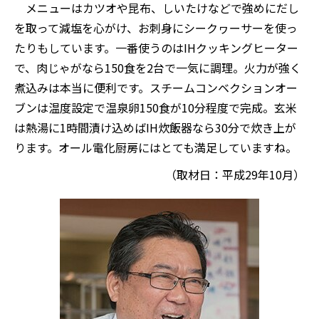
メニューはカツオや昆布、しいたけなどで強めにだし
を取って減塩を心がけ、お刺身にシークヮーサーを使っ
たりもしています。一番使うのはIHクッキングヒーター
で、肉じゃがなら150食を2台で一気に調理。火力が強く
煮込みは本当に便利です。スチームコンベクションオー
ブンは温度設定で温泉卵150食が10分程度で完成。玄米
は熱湯に1時間漬け込めばIH炊飯器なら30分で炊き上が
ります。オール電化厨房にはとても満足していますね。
（取材日：平成29年10月）