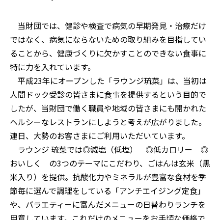
当財団では、健診や検査で病気の早期発見・治療だけ
ではなく、病気にならないための取り組みを目指してい
ることから、健康づくりに欠かすことのできない食事に
特に力を入れています。
平成23年にオープンした「ラウンジ琉菜」は、当初は
人間ドック受診の皆さまに食事を提供するという目的で
したが、当財団で働く職員や地域の皆さまにも開かれた
ヘルシーなレストランにしようと考えが広がりました。
連日、大勢のお客さまにご利用いただいています。
ラウンジ 琉菜では◎減塩（低塩） ◎低カロリー ◎
おいしく の3つのテーマにこだわり、ごはんは玄米（黒
米入り）を提供。抗酸化力やミネラルが豊富な食材を季
節毎に選んで調理をしている「アンチエイジング定食」
や、バラエティーに富んだメニューの日替わりランチを
用意しています。これだけのメニューをお手頃な価格で