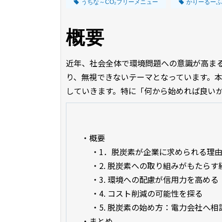
うちな～CO₂フリーメニュー
かりーるーふ
概要
近年、社会全体で
環境問題への意識が高ま
り、無視できないテーマとなっています。
していきます。特に「何から始めれば良い
・
概要
・
1．脱炭素が企業に求められる理
・
2. 脱炭素への取り組みがもたらす
・
3. 環境への配慮が信用力を高める
・
4. コスト削減の可能性を探る
・
5. 脱炭素の始め方：電力会社へ
・
まとめ